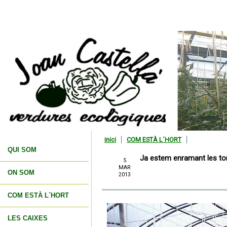
inici
COM ESTÀ L´HORT
QUI SOM
Ja estem enramant les t
5
MAR
ON SOM
2013
COM ESTÀ L´HORT
LES CAIXES