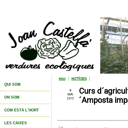
inici
NOTÍCIES
QUI SOM
Curs d´agricul
8
MAI
ON SOM
´Amposta impa
2013
COM ESTÀ L´HORT
LES CAIXES