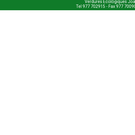
Verdures Ecològiques Joa
Tel 977 702915 - Fax 977 7009