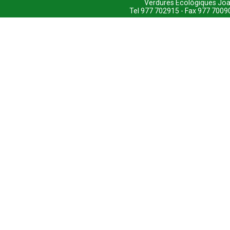
Verdures Ecològiques Joa
Tel 977 702915 - Fax 977 7009